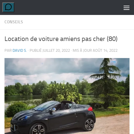
Skip to content
CONSEILS
Location de voiture amiens pas cher (80)
PAR
DAVID S.
· PUBLIÉ
JUILLET 20, 2022
· MIS À JOUR
AOÛT 14, 2022