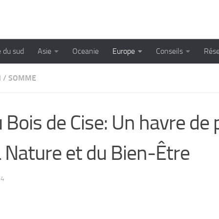
 du sud
Asie
Oceanie
Europe
Conseils
Rése
N
/
SOMME
Bois de Cise: Un havre de 
 Nature et du Bien-Être
24