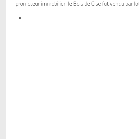
(1
promoteur immobilier, le Bois de Cise fut vendu par lo
sur
1)