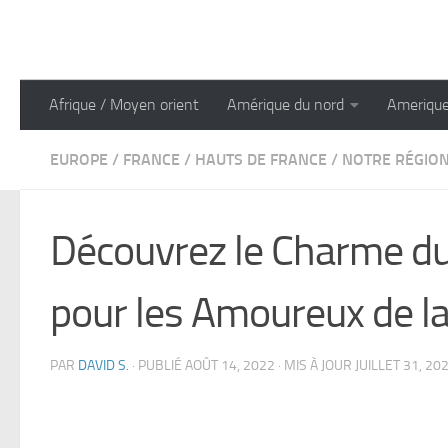
Skip to content
Afrique / Moyen orient
Amérique du nord
Amerique
EUROPE
/
FRANCE
/
HAUTS DE FRANCE
/
NOTRE RÉGIO
Découvrez le Charme du 
pour les Amoureux de la
PAR
DAVID S.
· PUBLIÉ
AOÛT 14, 2022
· MIS À JOUR
JUILLET 31, 20