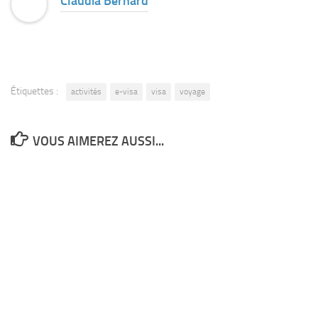
Claudia Bernard
Étiquettes :
activités
e-visa
visa
voyage
VOUS AIMEREZ AUSSI...