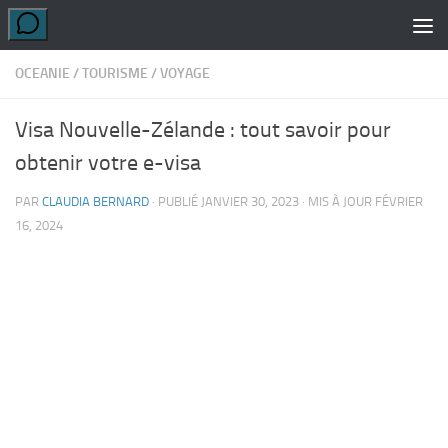
Skip to content
OCEANIE
/
TOURISME
/
VOYAGE
Visa Nouvelle-Zélande : tout savoir pour
obtenir votre e-visa
PAR
CLAUDIA BERNARD
· PUBLIÉ
JANVIER 30, 2023
· MIS À JOUR
FÉVRIER
16, 2024