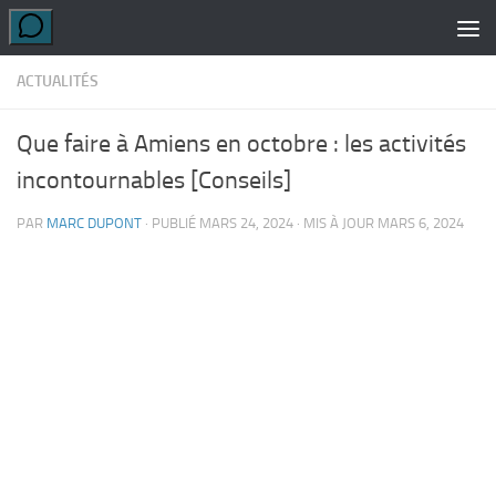
Skip to content
ACTUALITÉS
Que faire à Amiens en octobre : les activités
incontournables [Conseils]
PAR
MARC DUPONT
· PUBLIÉ
MARS 24, 2024
· MIS À JOUR
MARS 6, 2024