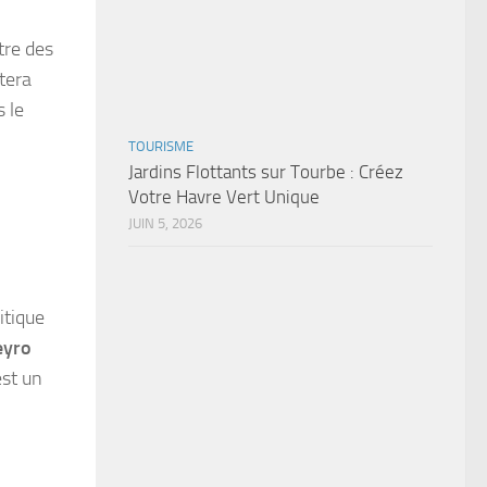
tre des
tera
s le
TOURISME
Jardins Flottants sur Tourbe : Créez
Votre Havre Vert Unique
JUIN 5, 2026
itique
eyro
est un