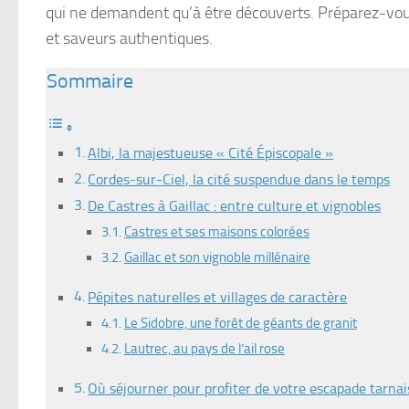
qui ne demandent qu’à être découverts. Préparez-vous
et saveurs authentiques.
Sommaire
Albi, la majestueuse « Cité Épiscopale »
Cordes-sur-Ciel, la cité suspendue dans le temps
De Castres à Gaillac : entre culture et vignobles
Castres et ses maisons colorées
Gaillac et son vignoble millénaire
Pépites naturelles et villages de caractère
Le Sidobre, une forêt de géants de granit
Lautrec, au pays de l’ail rose
Où séjourner pour profiter de votre escapade tarnai