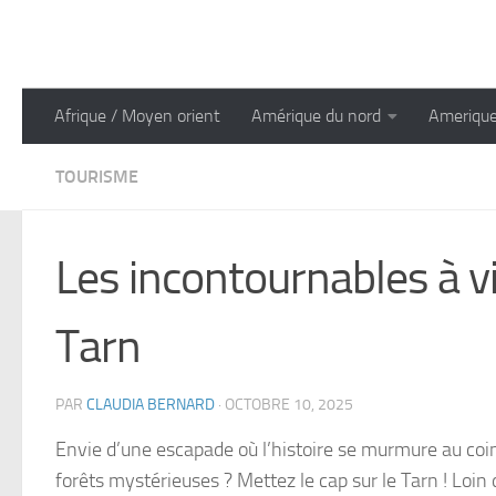
Skip to content
Afrique / Moyen orient
Amérique du nord
Amerique
TOURISME
Les incontournables à vi
Tarn
PAR
CLAUDIA BERNARD
·
OCTOBRE 10, 2025
Envie d’une escapade où l’histoire se murmure au coin
forêts mystérieuses ? Mettez le cap sur le Tarn ! Loin