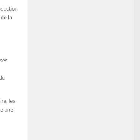
oduction
 de la
ises
 du
re, les
te une