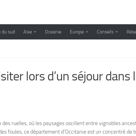
 du sud
Asie
Oceanie
Europe
Conseils
Rése
siter lors d’un séjour dans 
 des ruelles, où les paysages oscillent entre vignobles ances
 des foules, ce département d’Occitanie est un concentré de t