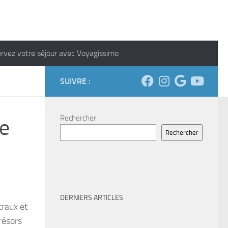
rvez votre séjour avec Voyagissimo
SUIVRE :
Rechercher
le
Rechercher
DERNIERS ARTICLES
traux et
résors