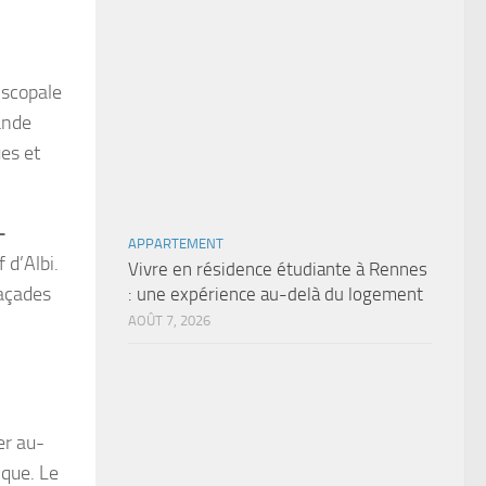
iscopale
rande
ues et
-
APPARTEMENT
 d’Albi.
Vivre en résidence étudiante à Rennes
façades
: une expérience au-delà du logement
AOÛT 7, 2026
er au-
ique. Le