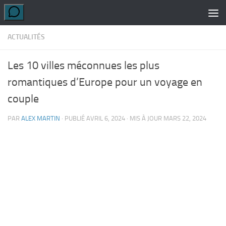
Skip to content
ACTUALITÉS
Les 10 villes méconnues les plus
romantiques d’Europe pour un voyage en
couple
PAR
ALEX MARTIN
· PUBLIÉ
AVRIL 6, 2024
· MIS À JOUR
MARS 22, 2024