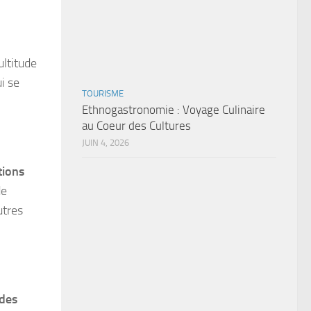
ltitude
i se
TOURISME
Ethnogastronomie : Voyage Culinaire
au Coeur des Cultures
JUIN 4, 2026
tions
de
utres
 des