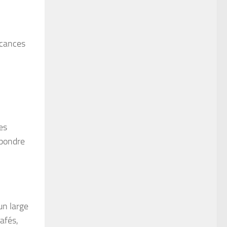
acances
es
épondre
un large
afés,