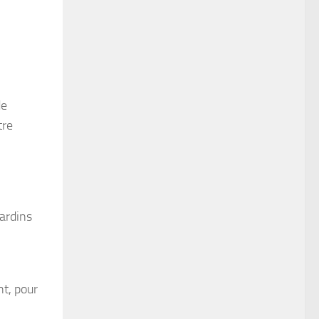
de
tre
jardins
nt, pour