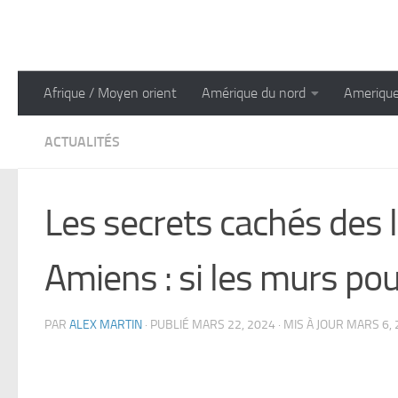
Skip to content
Afrique / Moyen orient
Amérique du nord
Amerique
ACTUALITÉS
Les secrets cachés des 
Amiens : si les murs pouv
PAR
ALEX MARTIN
· PUBLIÉ
MARS 22, 2024
· MIS À JOUR
MARS 6, 