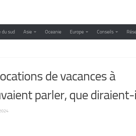
 du sud
Asie
Oceanie
Europe
Conseils
Rése
locations de vacances à
aient parler, que diraient-i
2024