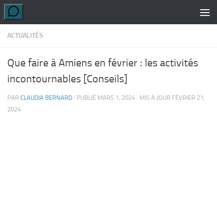
Skip to content
ACTUALITÉS
Que faire à Amiens en février : les activités
incontournables [Conseils]
PAR
CLAUDIA BERNARD
· PUBLIÉ
MARS 1, 2024
· MIS À JOUR
FÉVRIER 21,
2024