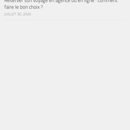
Réserver son voyage en agence ou en ligne : comment
faire le bon choix ?
JUILLET 30, 2026