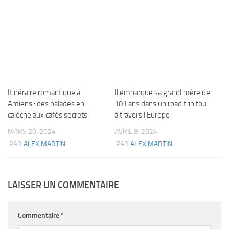
Itinéraire romantique à
Il embarque sa grand mère de
Amiens : des balades en
101 ans dans un road trip fou
calèche aux cafés secrets
à travers l’Europe
MARS 20, 2024
AVRIL 9, 2024
PAR
ALEX MARTIN
PAR
ALEX MARTIN
LAISSER UN COMMENTAIRE
Commentaire
*