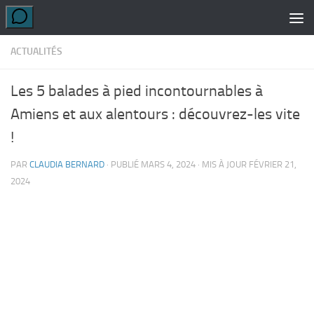
Skip to content
ACTUALITÉS
Les 5 balades à pied incontournables à
Amiens et aux alentours : découvrez-les vite
!
PAR
CLAUDIA BERNARD
· PUBLIÉ
MARS 4, 2024
· MIS À JOUR
FÉVRIER 21,
2024