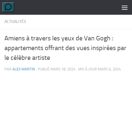
Skip to content
ACTUALITÉS
Amiens à travers les yeux de Van Gogh :
appartements offrant des vues inspirées par
le célèbre artiste
PAR
ALEX MARTIN
· PUBLIÉ
MARS 18, 2024
· MIS À JOUR
MARS 6, 2024