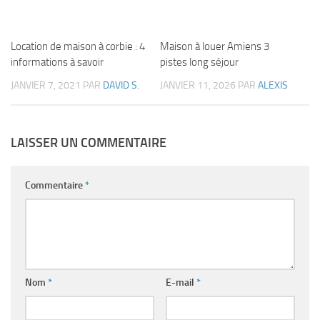
Location de maison à corbie : 4
Maison à louer Amiens 3
informations à savoir
pistes long séjour
JANVIER 7, 2021
PAR
DAVID S.
JANVIER 11, 2026
PAR
ALEXIS
LAISSER UN COMMENTAIRE
Commentaire
*
Nom
*
E-mail
*