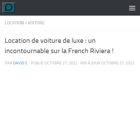
Skip to content
LOCATION
/
VOITURE
Location de voiture de luxe : un
incontournable sur la French Riviera !
PAR
DAVID S.
· PUBLIÉ
OCTOBRE 27, 2022
· MIS À JOUR
OCTOBRE 27, 2022