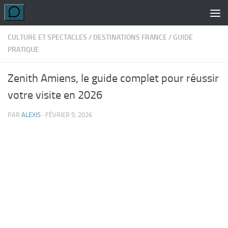
Skip to content
CULTURE ET SPECTACLES
/
DESTINATIONS FRANCE
/
GUIDE
PRATIQUE
Zenith Amiens, le guide complet pour réussir
votre visite en 2026
PAR
ALEXIS
·
FÉVRIER 5, 2026