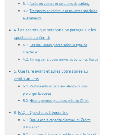
Accès en voiture et solutions de parking
Transports en commun et navettes spéciales
événements
Les secrets que personne ne partage sur les
spectacles au Zénith
Les meilleures places selon le type de
spectacle
Timing parfait pour arriver et éviter les foules
Que faire avant et après votre soirée au
zenith amiens
Restaurants et bars aux alentours pour
prolonger la soirée
Hébergements pratiques près du Zénith
FAQ – Questions fréquentes
Quelle est la capacité d’accueil du Zénith
d’Amiens?
Combien de temps avant le spectacle faut-il