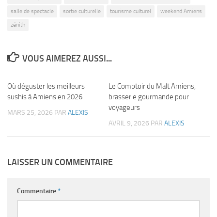
salle de spectacle
sortie culturelle
tourisme culturel
weekend Amiens
zénith
VOUS AIMEREZ AUSSI...
Où déguster les meilleurs
Le Comptoir du Malt Amiens,
sushis à Amiens en 2026
brasserie gourmande pour
voyageurs
MARS 25, 2026
PAR
ALEXIS
AVRIL 9, 2026
PAR
ALEXIS
LAISSER UN COMMENTAIRE
Commentaire
*