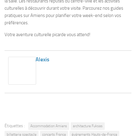
la salle. Les restaurants réputés du centre-ville et les activités
culturelles à découvrir durant votre visite. Parcourez nos guides
pratiques sur Amiens pour planifier votre week-end selon vos
préférences.
Votre aventure culturelle picarde vous attend!
Alexis
Étiquettes :
Accommodation Amiens
architecture Fuksas
billetterie spectacle
concerts France
événements Hauts-de-France