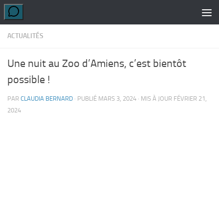
Skip to content
ACTUALITÉS
Une nuit au Zoo d’Amiens, c’est bientôt
possible !
PAR
CLAUDIA BERNARD
· PUBLIÉ
MARS 3, 2024
· MIS À JOUR
FÉVRIER 21,
2024