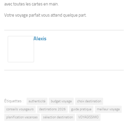
avec toutes les cartes en main.
Votre voyage parfait vous attend quelque part.
Alexis
Étiquettes :
authenticité
budget voyage
choix destination
conseils voyageurs
destinations 2026
guide pratique
meilleur voyage
planification vacances
sélection destination
VOYAGISSIMO