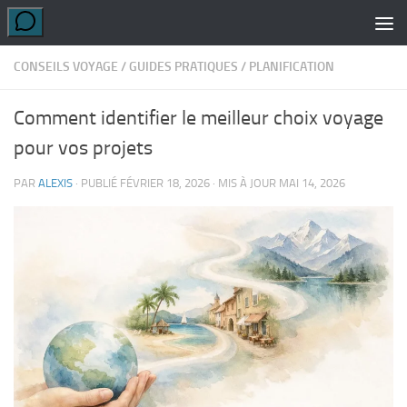
Skip to content
CONSEILS VOYAGE
/
GUIDES PRATIQUES
/
PLANIFICATION
Comment identifier le meilleur choix voyage
pour vos projets
PAR
ALEXIS
· PUBLIÉ
FÉVRIER 18, 2026
· MIS À JOUR
MAI 14, 2026