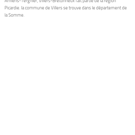
Amiens-Tergnier, Villers-Bretonneux fait partie de la région
Picardie. la commune de Villers se trouve dans le département de
la Somme.