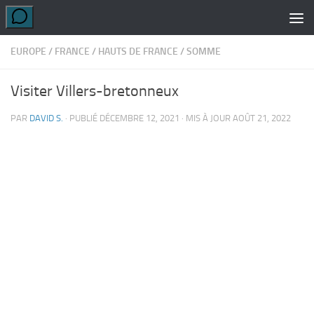
Skip to content
EUROPE
/
FRANCE
/
HAUTS DE FRANCE
/
SOMME
Visiter Villers-bretonneux
PAR
DAVID S.
· PUBLIÉ
DÉCEMBRE 12, 2021
· MIS À JOUR
AOÛT 21, 2022