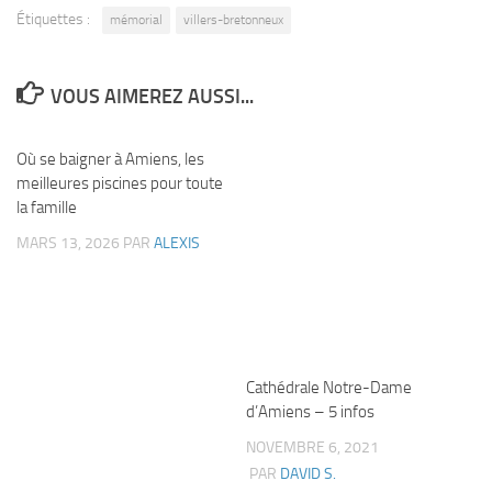
Étiquettes :
mémorial
villers-bretonneux
VOUS AIMEREZ AUSSI...
Où se baigner à Amiens, les
meilleures piscines pour toute
la famille
MARS 13, 2026
PAR
ALEXIS
Cathédrale Notre-Dame
d’Amiens – 5 infos
NOVEMBRE 6, 2021
PAR
DAVID S.