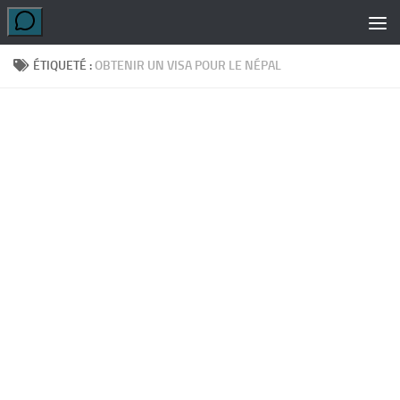
Skip to content
ÉTIQUETÉ :
OBTENIR UN VISA POUR LE NÉPAL