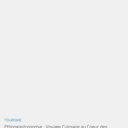
TOURISME
Ethnogastronomie : Voyage Culinaire au Coeur des