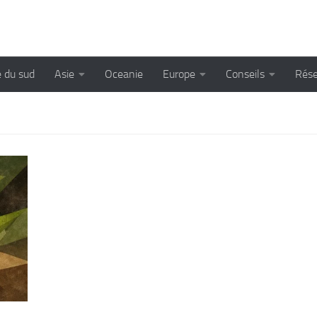
 du sud
Asie
Oceanie
Europe
Conseils
Rése