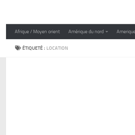
Skip to content
Afrique / Moyen orient
Amérique du nord
Amerique
ÉTIQUETÉ :
LOCATION