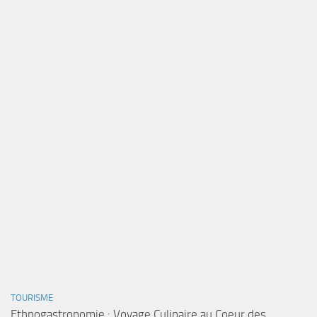
TOURISME
Ethnogastronomie : Voyage Culinaire au Coeur des