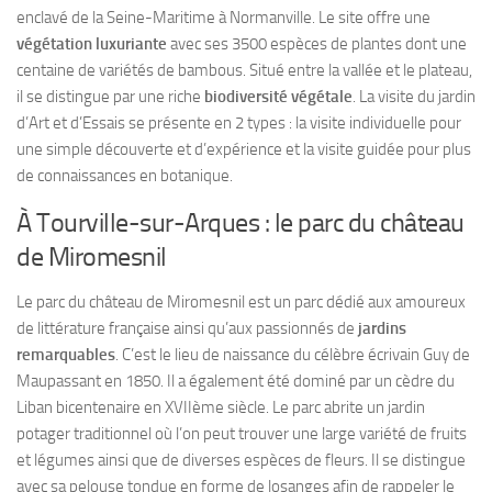
enclavé de la Seine-Maritime à Normanville. Le site offre une
végétation luxuriante
avec ses 3500 espèces de plantes dont une
centaine de variétés de bambous. Situé entre la vallée et le plateau,
il se distingue par une riche
biodiversité végétale
. La visite du jardin
d’Art et d’Essais se présente en 2 types : la visite individuelle pour
une simple découverte et d’expérience et la visite guidée pour plus
de connaissances en botanique.
À Tourville-sur-Arques : le parc du château
de Miromesnil
Le parc du château de Miromesnil est un parc dédié aux amoureux
de littérature française ainsi qu’aux passionnés de
jardins
remarquables
. C’est le lieu de naissance du célèbre écrivain Guy de
Maupassant en 1850. Il a également été dominé par un cèdre du
Liban bicentenaire en XVIIème siècle. Le parc abrite un jardin
potager traditionnel où l’on peut trouver une large variété de fruits
et légumes ainsi que de diverses espèces de fleurs. Il se distingue
avec sa pelouse tondue en forme de losanges afin de rappeler le