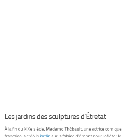
Les jardins des sculptures d’Étretat
À la fin du XIXe siècle,
Madame Thébault
, une actrice comique
française, a créé le
jardin
sur la falaise d’Amont pour refléter le