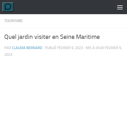
Skip to content
TOURISME
Quel jardin visiter en Seine Maritime
PAR
CLAUDIA BERNARD
· PUBLIÉ
FÉVRIER 9, 2023
· MIS À JOUR
FÉVRIER 9,
2023