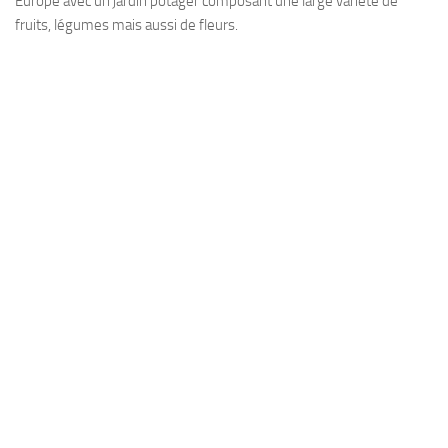
Europe avec un jardin potager composant une large variété de
fruits, légumes mais aussi de fleurs.