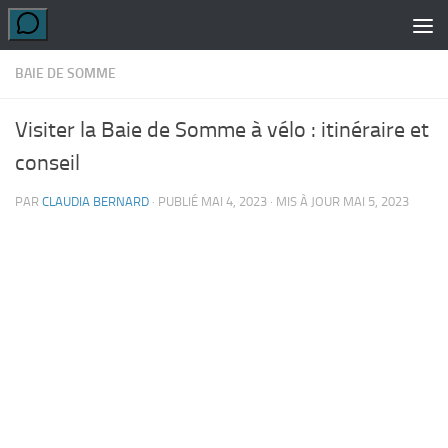
Skip to content
BAIE DE SOMME
Visiter la Baie de Somme à vélo : itinéraire et
conseil
PAR
CLAUDIA BERNARD
· PUBLIÉ
MAI 4, 2023
· MIS À JOUR
MAI 5, 2023