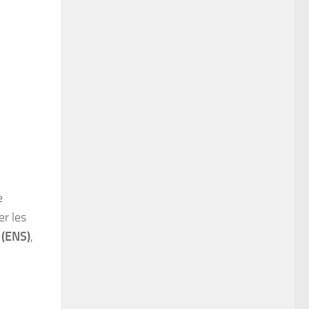
e
er les
 (ENS)
,