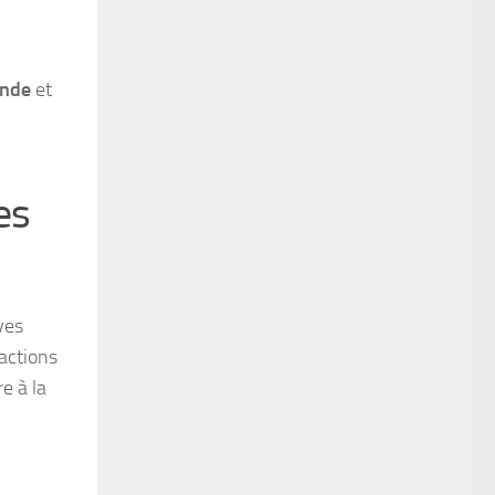
ande
et
es
ves
 actions
e à la