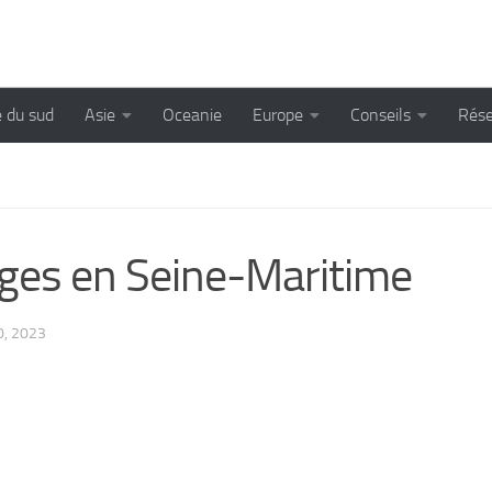
 du sud
Asie
Oceanie
Europe
Conseils
Rése
ages en Seine-Maritime
0, 2023