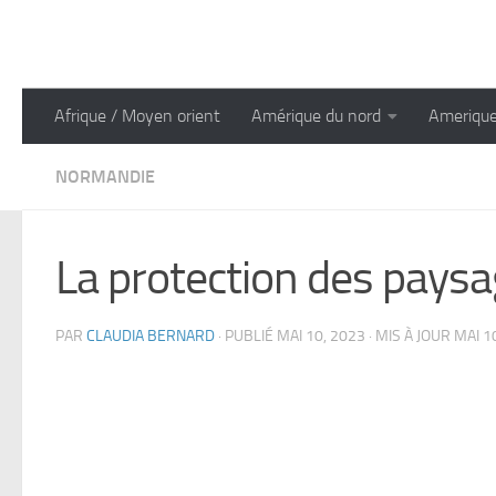
Skip to content
Afrique / Moyen orient
Amérique du nord
Amerique
NORMANDIE
La protection des pays
PAR
CLAUDIA BERNARD
· PUBLIÉ
MAI 10, 2023
· MIS À JOUR
MAI 1