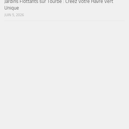
Jardins Flottants sur Tourbe : Créez Votre Havre Vert
Unique
JUIN 5, 2026