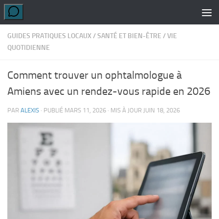
Skip to content
GUIDES PRATIQUES LOCAUX
/
SANTÉ ET BIEN-ÊTRE
/
VIE
QUOTIDIENNE
Comment trouver un ophtalmologue à
Amiens avec un rendez-vous rapide en 2026
PAR
ALEXIS
· PUBLIÉ
MARS 11, 2026
· MIS À JOUR
JUIN 18, 2026