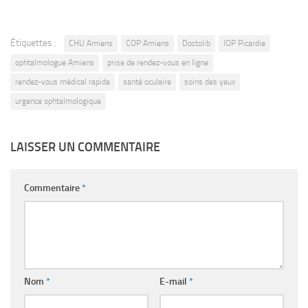
Étiquettes :
CHU Amiens
COP Amiens
Doctolib
IOP Picardie
ophtalmologue Amiens
prise de rendez-vous en ligne
rendez-vous médical rapide
santé oculaire
soins des yeux
urgence ophtalmologique
LAISSER UN COMMENTAIRE
Commentaire
*
Nom
*
E-mail
*